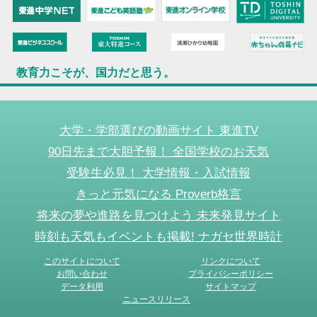
教育力こそが、国力だと思う。
大学・学部選びの動画サイト 東進TV
90日先まで大胆予報！ 全国学校のお天気
受験生必見！ 大学情報・入試情報
きっと元気になる Proverb格言
将来の夢や進路を見つけよう 未来発見サイト
時刻も天気もイベントも掲載! ナガセ世界時計
このサイトについて
リンクについて
お問い合わせ
プライバシーポリシー
データ利用
サイトマップ
ニュースリリース