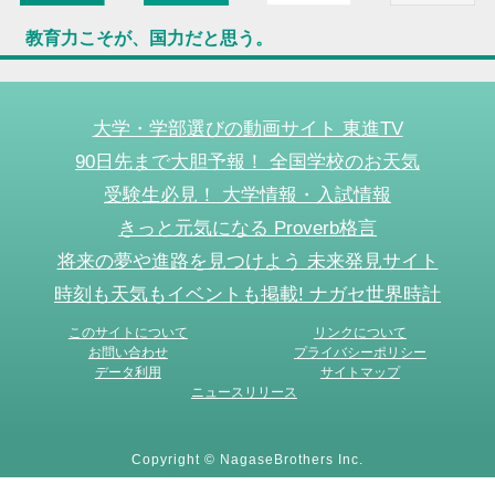
教育力こそが、国力だと思う。
大学・学部選びの動画サイト 東進TV
90日先まで大胆予報！ 全国学校のお天気
受験生必見！ 大学情報・入試情報
きっと元気になる Proverb格言
将来の夢や進路を見つけよう 未来発見サイト
時刻も天気もイベントも掲載! ナガセ世界時計
このサイトについて
リンクについて
お問い合わせ
プライバシーポリシー
データ利用
サイトマップ
ニュースリリース
Copyright © NagaseBrothers Inc.